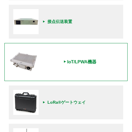
接点伝送装置
IoT/LPWA機器
LoRa®ゲートウェイ