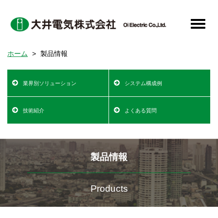
メ
イ
Toggle
ン
naviga
コ
ホーム
製品情報
ン
テ
Product
ン
業界別ソリューション
システム構成例
Information
ツ
に
Top
技術紹介
よくある質問
移
動
製品情報
Products