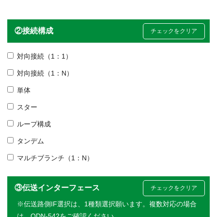
②接続構成
チェックをクリア
対向接続（1：1）
対向接続（1：N）
単体
スター
ループ構成
タンデム
マルチブランチ（1：N）
③伝送インターフェース
チェックをクリア
※伝送路側IF選択は、1種類選択願います。複数対応の場合
は、ODN-542をご確認ください。