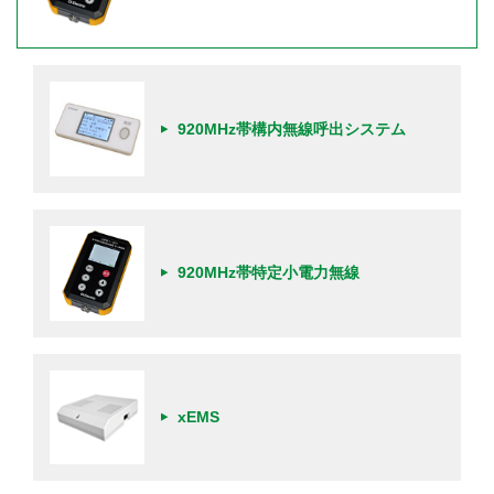
920MHz帯構内無線呼出システム
920MHz帯特定小電力無線
xEMS