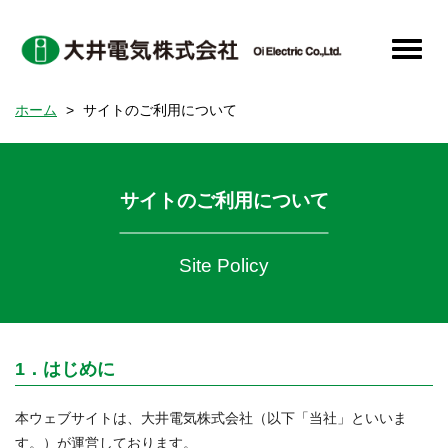
メ
イ
Toggle
ン
naviga
コ
ホーム
サイトのご利用について
ン
テ
ン
ツ
サイトのご利用について
に
移
動
Site Policy
1．はじめに
本ウェブサイトは、大井電気株式会社（以下「当社」といいま
す。）が運営しております。