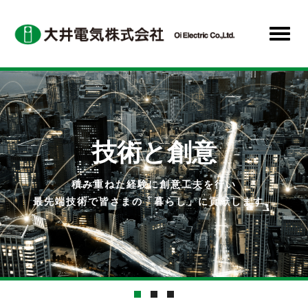
メ
イ
Toggle
ン
naviga
コ
ン
テ
ン
ツ
技術と創意
に
移
動
積み重ねた経験に創意工夫を行い
‹
›
最先端技術で皆さまの「暮らし」に貢献します。