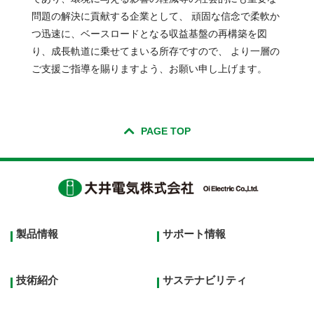
問題の解決に貢献する企業として、 頑固な信念で柔軟か
つ迅速に、ベースロードとなる収益基盤の再構築を図
り、成長軌道に乗せてまいる所存ですので、 より一層の
ご支援ご指導を賜りますよう、お願い申し上げます。
PAGE TOP
Footer
製品情報
サポート情報
top
menu
技術紹介
サステナビリティ