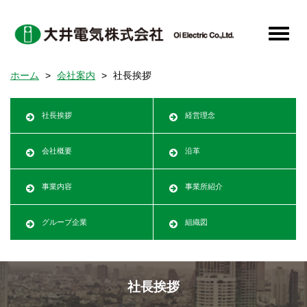
メ
イ
Toggle
ン
naviga
コ
ホーム
会社案内
社長挨拶
ン
テ
ン
社長挨拶
経営理念
ツ
に
会社概要
沿革
移
動
事業内容
事業所紹介
グループ企業
組織図
社長挨拶