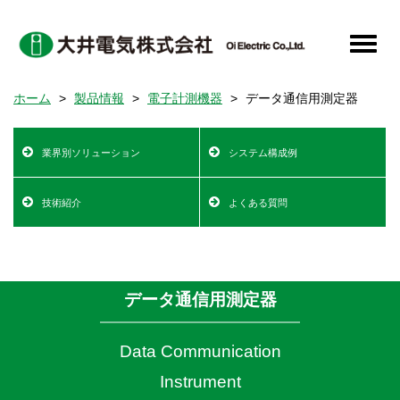
メ
イ
Toggle
ン
naviga
コ
ホーム
製品情報
電子計測機器
データ通信用測定器
ン
テ
Product
ン
業界別ソリューション
システム構成例
Information
ツ
に
Top
技術紹介
よくある質問
移
動
データ通信用測定器
Data Communication
Instrument