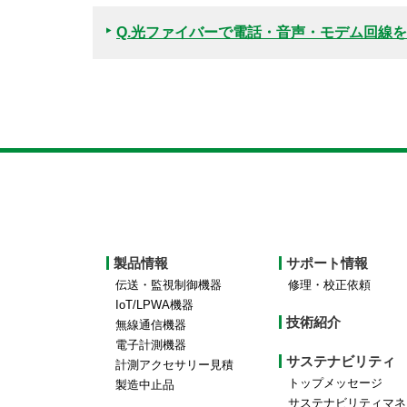
Q
.光ファイバーで電話・音声・モデム回線
Footer
製品情報
サポート情報
top
伝送・監視制御機器
修理・校正依頼
IoT/LPWA機器
menu
技術紹介
無線通信機器
電子計測機器
サステナビリティ
計測アクセサリー見積
トップメッセージ
製造中止品
サステナビリティマネ