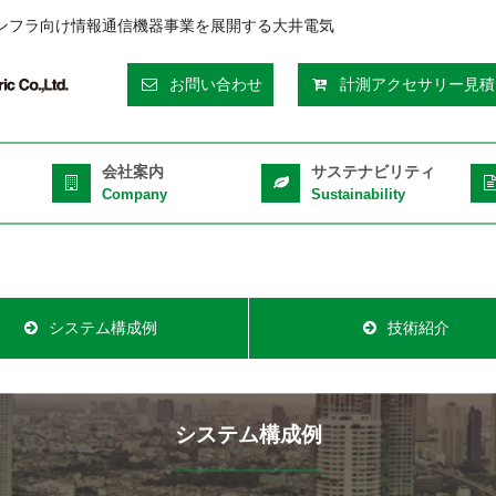
ンフラ向け情報通信機器事業を展開する大井電気
eader
お問い合わせ
計測アクセサリー見積
op
ght
会社案内
サステナビリティ
Company
Sustainability
システム構成例
技術紹介
システム構成例