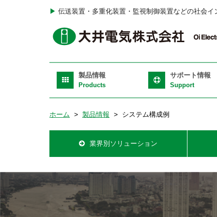
メ
▶
伝送装置・多重化装置・監視制御装置などの社会イ
イ
ン
H
コ
T
ン
Ri
テ
Main
製品情報
サポート情報
ン
navigation
Products
Support
ツ
に
ホーム
製品情報
システム構成例
移
動
Product
業界別ソリューション
Information
Top