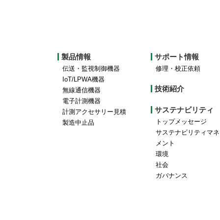
Footer
製品情報
サポート情報
top
伝送・監視制御機器
修理・校正依頼
IoT/LPWA機器
menu
技術紹介
無線通信機器
電子計測機器
サステナビリティ
計測アクセサリー見積
トップメッセージ
製造中止品
サステナビリティマネ
メント
環境
社会
ガバナンス