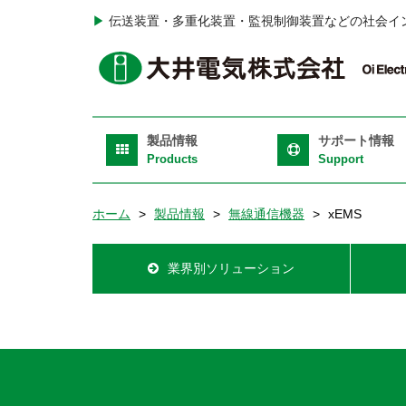
メ
▶
伝送装置・多重化装置・監視制御装置などの社会イ
イ
ン
H
コ
T
ン
Ri
テ
Main
製品情報
サポート情報
ン
navigation
Products
Support
ツ
に
ホーム
製品情報
無線通信機器
xEMS
移
動
Product
業界別ソリューション
Information
Top