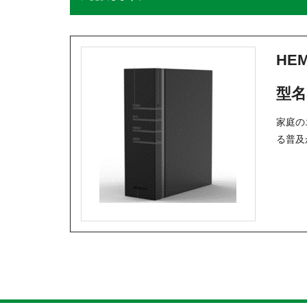
HE
型名 
家庭の
る普及