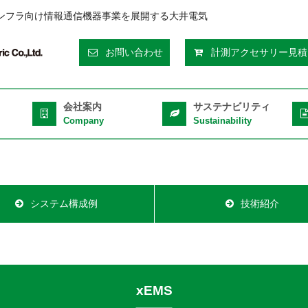
ンフラ向け情報通信機器事業を展開する大井電気
eader
お問い合わせ
計測アクセサリー見積
op
ght
会社案内
サステナビリティ
Company
Sustainability
システム構成例
技術紹介
xEMS