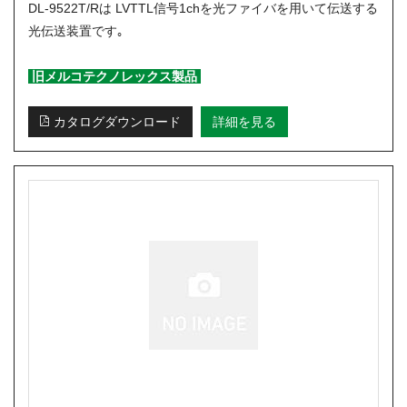
DL-9522T/Rは LVTTL信号1chを光ファイバを用いて伝送する
光伝送装置です｡
旧メルコテクノレックス製品
カタログダウンロード
詳細を見る