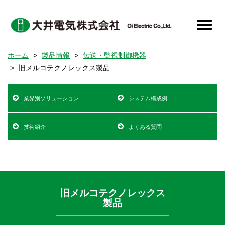
メ
イ
Toggle
ン
naviga
コ
ホーム
製品情報
伝送・監視制御機器
ン
旧メルコテクノレックス製品
テ
ン
Product
ツ
業界別ソリューション
システム構成例
Information
に
移
Top
技術紹介
よくある質問
動
旧メルコテクノレックス
製品