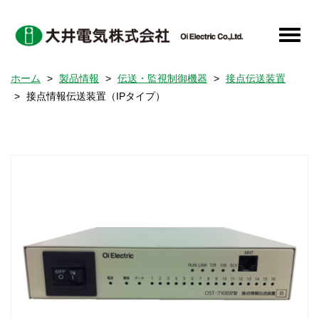
メ
イ
Toggle
ン
naviga
コ
ホーム
製品情報
伝送・監視制御機器
接点伝送装置
ン
接点情報伝送装置（IPタイプ）
テ
ン
ツ
に
移
動