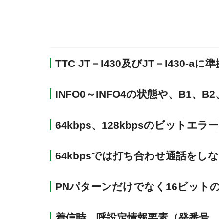
TTC JT－I430及びJT－I43
INFO0～INFO4の状態や、B1
64kbps、128kbpsのビットエ
64kbpsでは打ち合わせ通話を
PNパターンだけでなく16ビット
着信時、呼設定情報要素（発番号