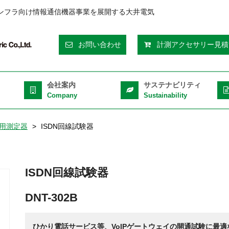
ンフラ向け情報通信機器事業を展開する大井電気
eader
お問い合わせ
計測アクセサリー見積
op
ght
会社案内
サステナビリティ
Company
Sustainability
用測定器
ISDN回線試験器
ISDN回線試験器
DNT-302B
ひかり電話サービス等、VoIPゲートウェイの開通試験に最