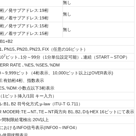
無し
9桁／発サブアドレス:19桁
無し
9桁／着サブアドレス:19桁
5桁／発サブアドレス:15桁
無し
5桁／着サブアドレス:15桁
B1+B2
11､PN15､PN20､PN23､FIX（任意の16ビット）
7
10
ビット､1分～99分（1分単位設定可能）､連続（START～STOP）
､ERR RATE ､%ES､%SES､%DM
T:0～9,999ビット（4桁表示、10,000ビット以上はOVER表示)
ATE:有効桁4桁、指数表示
SES､%DM:小数点以下3桁表示
1ビット挿入/1回 キー入力）
B1､B2 符号化方式:μ-law（ITU-T G.711）
R MODE時:TE→NT､TE←NT両方向 B1､B2､DをHEX 16ビットにて表示
ン間制限給電検出:20V以上
におけるINFO信号表示(INFO0～INFO4）
ル使用状態表示