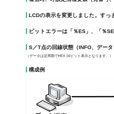
LCDの表示を変更しました。す
ビットエラーは「％ES」、「％SE
S／T点の回線状態（INFO、デー
（データは定周期でHEX 16ビット表示となります。）
構成例