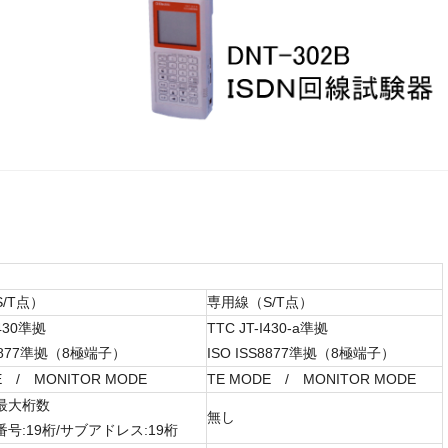
/T点）
専用線（S/T点）
I430準拠
TTC JT-I430-a準拠
S8877準拠（8極端子）
ISO ISS8877準拠（8極端子）
E / MONITOR MODE
TE MODE / MONITOR MODE
最大桁数
無し
号:19桁/サブアドレス:19桁