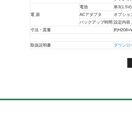
電池
単3(1.5V
電 源
ACアダプタ
オプション
バックアップ時間
設定内容
寸法・質量
約H208
取扱説明書
ダウンロ