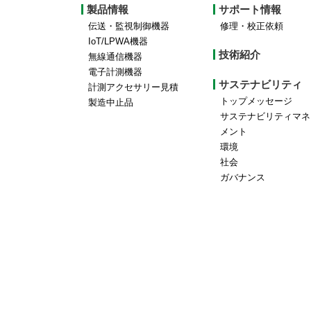
Footer
製品情報
サポート情報
top
伝送・監視制御機器
修理・校正依頼
IoT/LPWA機器
menu
技術紹介
無線通信機器
電子計測機器
サステナビリティ
計測アクセサリー見積
トップメッセージ
製造中止品
サステナビリティマネ
メント
環境
社会
ガバナンス