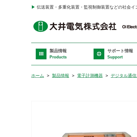
メ
▶
伝送装置・多重化装置・監視制御装置などの社会イ
イ
ン
H
コ
T
ン
テ
Ri
Main
ン
製品情報
サポート情報
navigation
ツ
Products
Support
に
移
ホーム
製品情報
電子計測機器
デジタル通信
動