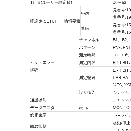
TEI値(ユーザー設定値)
00～63
発番号:1
発信
着番号:1
呼設定(SETUP) 情報要素
発番号:1
着信
着番号:1
チャンネル
B1、B2、
パターン
PN9､PN
5
6
測定時間
10
､10
､
ビットエラー
測定内容
ERR BIT
試験
ERR BI
測定範囲
ERR R
%ES､%
誤り挿入
シングル（
通話機能
チャンネル:
データモニタ
表 示
MONITO
給電表示
T･Rライ
起動/停止
回線状態
チャンネ