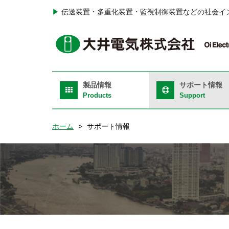
メ
▶
伝送装置・多重化装置・監視制御装置などの社会イ
イ
ン
H
コ
T
ン
テ
Ri
Main
ン
製品情報
サポート情報
navigation
ツ
Products
Support
に
移
ホーム
サポート情報
動