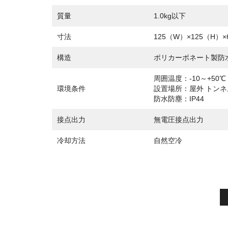
質量
1.0kg以下
寸法
125（W）×125（H）
構造
ポリカーボネート製防
周囲温度：-10～+50℃
環境条件
設置場所：屋外 トン
防水防塵：IP44
接点出力
無電圧接点出力
冷却方法
自然空冷