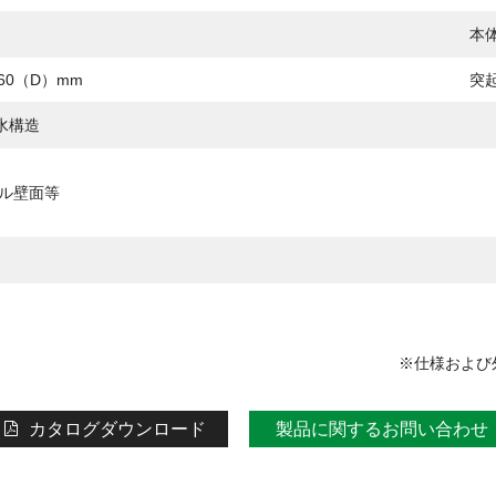
本
×60（D）mm
突
水構造
ネル壁面等
※仕様および
カタログダウンロード
製品に関するお問い合わせ