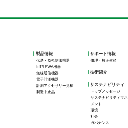
Footer
製品情報
サポート情報
top
伝送・監視制御機器
修理・校正依頼
IoT/LPWA機器
menu
技術紹介
無線通信機器
電子計測機器
サステナビリティ
計測アクセサリー見積
トップメッセージ
製造中止品
サステナビリティマネ
メント
環境
社会
ガバナンス