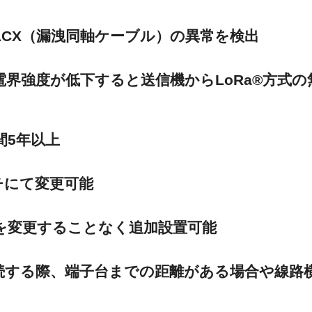
CX（漏洩同軸ケーブル）の異常を検出
電界強度が低下すると送信機からLoRa®方式
間5年以上
チにて変更可能
を変更することなく追加設置可能
続する際、端子台までの距離がある場合や線路