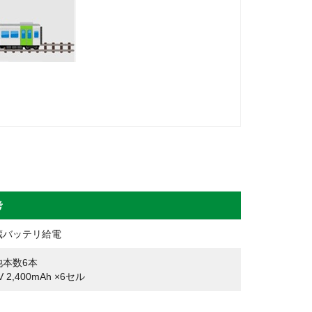
考
蔵バッテリ給電
池本数6本
0V 2,400mAh ×6セル