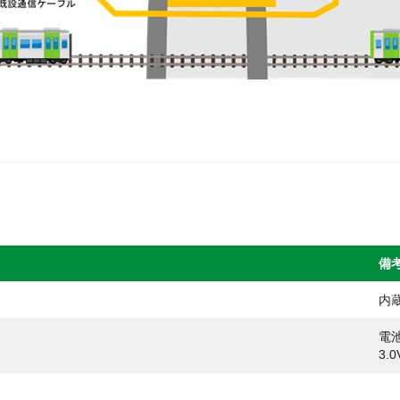
備
内
電
3.