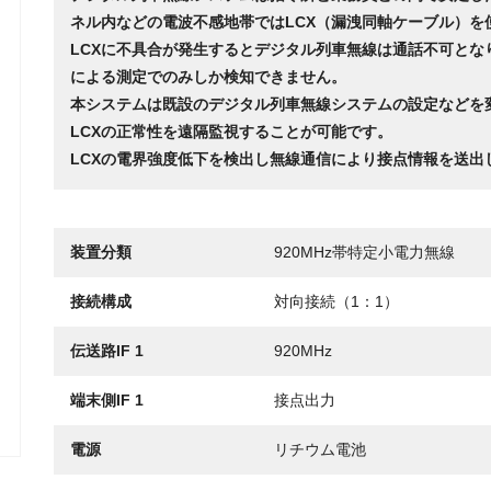
ネル内などの電波不感地帯ではLCX（漏洩同軸ケーブル）を
LCXに不具合が発生するとデジタル列車無線は通話不可とな
による測定でのみしか検知できません。
本システムは既設のデジタル列車無線システムの設定などを
LCXの正常性を遠隔監視することが可能です。
LCXの電界強度低下を検出し無線通信により接点情報を送出
装置分類
920MHz帯特定小電力無線
接続構成
対向接続（1：1）
伝送路IF
1
920MHz
端末側IF
1
接点出力
電源
リチウム電池