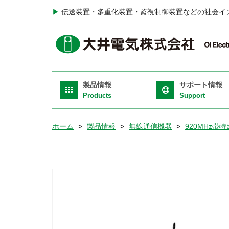
メ
▶
伝送装置・多重化装置・監視制御装置などの社会イ
イ
ン
H
コ
T
ン
テ
Ri
Main
ン
製品情報
サポート情報
navigation
ツ
Products
Support
に
移
ホーム
製品情報
無線通信機器
920MHz帯
動