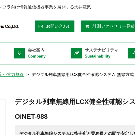
ンフラ向け情報通信機器事業を展開する大井電気
eader
お問い合わせ
計測アクセサリー見積
op
ght
会社案内
サステナビリティ
Company
Sustainability
特定小電力無線
デジタル列車無線用LCX健全性確認システム 無線方式
デジタル列車無線用LCX健全性確認シス
OiNET-988
デジタル列車無線システムは指令所と乗務員との間で安定し