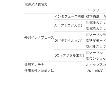
電源／消費電力
[2]．添
バッテリー：[
インタフェース構成
標準構成：[AI
①電圧入力：
AI（アナログ入力）
②電流入力：4
①ノーマルモー
外部インタフェース
DI（デジタル入力）
②状変モード
③パルスカウ
①ノーマル ：
DO（デジタル出力）
②ワンショット：O
外部アンテナ
ホイップアン
使用条件／冷却方法
-20～+60