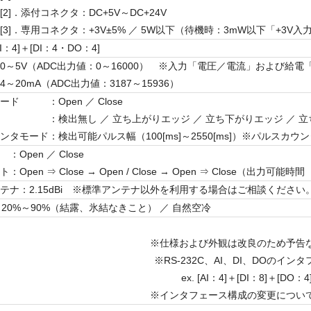
付コネクタ：DC+5V～DC+24V
3]．専用コネクタ：+3V±5% ／ 5W以下（待機時：3mW以下「+3V入
：4]＋[DI：4・DO：4]
0～5V（ADC出力値：0～16000） ※入力「電圧／電流」および給電「
～20mA（ADC出力値：3187～15936）
ド ：Open ／ Close
 ：検出無し ／ 立ち上がりエッジ ／ 立ち下がりエッジ ／ 立
ンタモード：検出可能パルス幅（100[ms]～2550[ms]）※パルスカウ
Open ／ Close
pen ⇒ Close → Open / Close → Open ⇒ Close（出力可能時間（1
テナ：2.15dBi ※標準アンテナ以外を利用する場合はご相談ください
℃、20%～90%（結露、氷結なきこと） ／ 自然空冷
※仕様および外観は改良のため予告
※RS-232C、AI、DI、DOの
ex. [AI：4]＋[DI：8]
※インタフェース構成の変更については