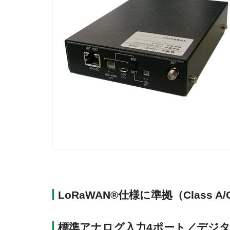
LoRaWAN®仕様に準拠（Class A/
標準アナログ入力4ポート／デジタ