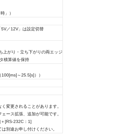
力時」）
5V／12V」は設定切替
ち上がり・立ち下がりの両エッジ
ンタ積算値を保持
00[ms]～25.5[s]））
。
なく変更されることがあります。
インタフェース拡張、追加が可能です。
＋[DO：4]＋[RS-232C：1]
別途お申し付けください。