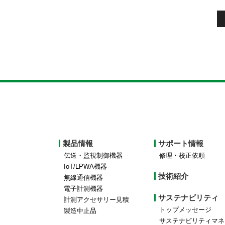
Footer
製品情報
サポート情報
top
伝送・監視制御機器
修理・校正依頼
IoT/LPWA機器
menu
技術紹介
無線通信機器
電子計測機器
サステナビリティ
計測アクセサリー見積
トップメッセージ
製造中止品
サステナビリティマネ