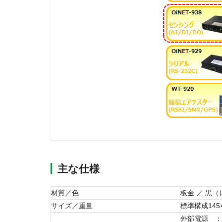
主な仕様
材質／色
板金 ／ 黒
サイズ／重量
標準構成145
外部電源 ：[