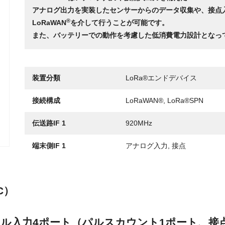
アナログ出力を実装したセンサーからのデータ収集や、接点
®
LoRaWAN
を介して行うことが可能です。
また、バッテリーでの動作を考慮した低消費電力設計となっ
装置分類
LoRa®エンドデバイス
接続構成
LoRaWAN®,
LoRa®SPN
伝送路IF
1
920MHz
端末側IF
1
アナログ入力,
接点
C）
ル入力4ポート（パルスカウント1ポート、接