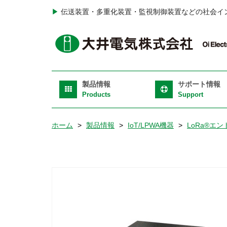
メ
▶
伝送装置・多重化装置・監視制御装置などの社会イ
イ
ン
H
コ
T
ン
テ
Ri
Main
ン
製品情報
サポート情報
navigation
ツ
Products
Support
に
移
ホーム
製品情報
IoT/LPWA機器
LoRa®エ
動