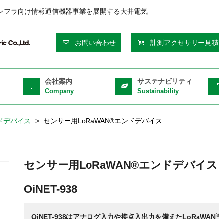
ンフラ向け情報通信機器事業を展開する大井電気
eader
お問い合わせ
計測アクセサリー見積
op
ght
会社案内
サステナビリティ
Company
Sustainability
ンドデバイス
センサー用LoRaWAN®エンドデバイス
センサー用LoRaWAN®エンドデバイス
OiNET-938
OiNET-938はアナログ入力や接点入出力を備えたLoRaWAN