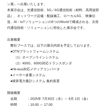
ン展』へ出展いたします。
本展示会は、光通信技術、5G／6G通信技術（材料、高周波部
品）、ネットワーク設備・配線施工、ローカル5G、 映像伝
送、AI・IoTソリューションの6つのWorldで構成される、次世
代通信技術・ソリューションに特化した展示会です。
出展概要
弊社ブースでは、以下の展示内容を予定しております。
●OTNプラットフォームシステム
（1）オープンラインシステム
（2）400G、600G対応トランスポンダ
●Hit-less対応メディアコンバータ
●イーサー多重システム
●積算電力量計システム 集約装置
開催概要
会期 ：2025年 7月30日（水）～ 8月 1日（金）
時間 ：10:00 ～ 17:00