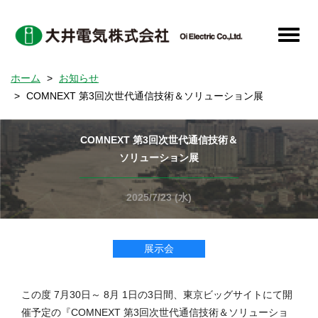
メ
イ
Toggle
ン
naviga
コ
ホーム
お知らせ
ン
COMNEXT 第3回次世代通信技術＆ソリューション展
テ
ン
ツ
COMNEXT 第3回次世代通信技術＆
に
ソリューション展
移
動
2025/7/23 (水)
展示会
この度 7月30日～ 8月 1日の3日間、東京ビッグサイトにて開
催予定の『COMNEXT 第3回次世代通信技術＆ソリューショ